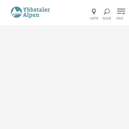
Direkt zur Hauptnavigation
Direkt zur Volltextsuche
Direkt zum Inhalt
KARTE
SUCHE
MENÜ
Startseite
Alpenhotel Ensmann
Alpenhotel Ensmann
Gasthof, Hotel
merken
Online Buchen
Ausstattung
Standort & Anreise
Anfrage übermitteln