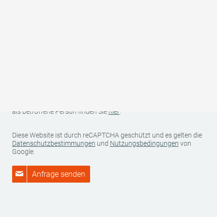
sowie Ihre reisespezifischen Daten (Anreise-/Abreisedatum,
Anzahl Personen, Anzahl Kinder und Alter der Kinder) werden für
den Zweck und die Dauer der Bearbeitung Ihrer unverbindlichen
Anfrage bei uns gespeichert und von uns an den betreffenden
Gastgeber/Anbieter zur Angebotserstellung weitergegeben.
Darüber hinaus werden Ihre Daten von uns nicht an Dritte
weitergegeben. Weitere Informationen zu Ihren Rechten als
Betroffener sowie zu uns als für die Datenverarbeitung
Verantwortlichen finden Sie in unserer Datenschutzerklärung.
Weitere Informationen zur Datenverarbeitung und Ihren Rechten
als betroffene Person finden Sie
hier
.
Diese Website ist durch reCAPTCHA geschützt und es gelten die
Datenschutzbestimmungen
und
Nutzungsbedingungen
von
Google.
Anfrage senden