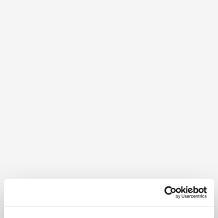
Gästebewertungen Alpenhotel Ensmann
Ausgezeichnetes Hotel. Parklätze in der Nähe.
Fantastischer Service.
Alle
Paare
100%
100%
mehr anzeigen
Freundlicher Service