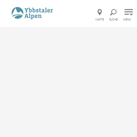
Direkt zur Hauptnavigation
Direkt zur Volltextsuche
Direkt zum Inhalt
KARTE
SUCHE
MENÜ
Mobilität & Anreise
Öffentliche Anreise in die Ybbstaler Alpen
Öffentliche Anreise in die
Ybbstaler Alpen
merken
Auch autofrei finden sich entschleunigende
Wege in die Urlaubsregion Ybbstaler Alpen.