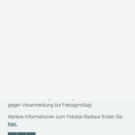
Ein Tipp für Radgruppen mit
weniger als vier Personen:
Bitte fragen Sie unsere Radtaxi-Partner, ob noch
einzelne Plätze bei bereits gebuchten Fahrten frei sind!
Kontakt:
Daurer Reisen, Lunz am See
0664/442 02 37
office@daurer-reisen.at
Esletzbichler Bus GmbH, Waidhofen an der Ybbs
0664/886 029 92
office@esletzbichler.at
Achtung:
Familie Esletzbichler bietet das Ybbstal-
Radtaxi von Montag bis Freitag an, am Wochenende nur
gegen Voranmeldung bis Freitagmittag!
Weitere Informationen zum Ybbstal-Radtaxi finden Sie
hier.