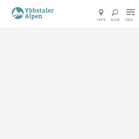
Direkt zur Hauptnavigation
Direkt zur Volltextsuche
Direkt zum Inhalt
KARTE
SUCHE
MENÜ
Startseite
Ferienwohnung Bergerlebnis Ötscher Familie Heher
Ferienwohnung
Bergerlebnis Ötscher
Familie Heher
Apartment, Privatzimmer, Ferienwohnung
merken
Ausstattung
Standort & Anreise
Anfrage übermitteln