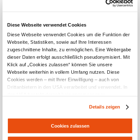
Lage/Karte
Diese Webseite verwendet Cookies
Diese Webseite verwendet Cookies um die Funktion der
Webseite, Statistiken, sowie auf Ihre Interessen
Empfehlungen und Tipps in der Umgebung
zugeschnittene Inhalte, zu ermöglichen. Eine Weitergabe
dieser Daten erfolgt ausschließlich pseudonymisiert. Mit
Klick auf „Cookies zulassen“ können Sie unsere
Ausflugsziele
Gastronomie
Touren
Infrastruktur
Webseite weiterhin in vollem Umfang nutzen. Diese
Cookies werden – mit Ihrer Einwilligung – auch von
Drittanbietern in den USA verarbeitet und verwendet. In
den USA besteht derzeit kein angemessenes
Datenschutzniveau, und es ist nicht ausgeschlossen,
Details zeigen
dass staatliche Sicherheitsbehörden entsprechende
Anordnungen gegenüber den Drittanbietern (Google und
Meta Platforms, Inc.) treffen, um Zugriff zu Daten zu
Cookies zulassen
Kontroll- und Überwachungszwecken zu erhalten.
Ferienwohnung Bergerlebnis Ötscher
Familie Heher anfragen
Dagegen gibt es keine wirksamen Rechtsbehelfe und