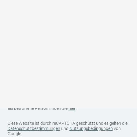
Land
Ihre Kontaktdaten (Name, Anschrift, E-Mail und Telefonnummer)
sowie Ihre reisespezifischen Daten (Anreise-/Abreisedatum,
Anzahl Personen, Anzahl Kinder und Alter der Kinder) werden für
den Zweck und die Dauer der Bearbeitung Ihrer unverbindlichen
Anfrage bei uns gespeichert und von uns an den betreffenden
Gastgeber/Anbieter zur Angebotserstellung weitergegeben.
Darüber hinaus werden Ihre Daten von uns nicht an Dritte
weitergegeben. Weitere Informationen zu Ihren Rechten als
Betroffener sowie zu uns als für die Datenverarbeitung
Verantwortlichen finden Sie in unserer Datenschutzerklärung.
Weitere Informationen zur Datenverarbeitung und Ihren Rechten
als betroffene Person finden Sie
hier
.
Diese Website ist durch reCAPTCHA geschützt und es gelten die
Datenschutzbestimmungen
und
Nutzungsbedingungen
von
Google.