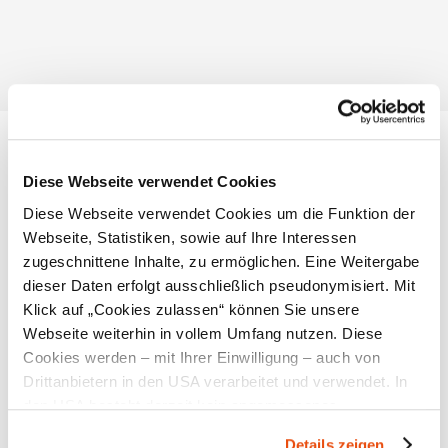
Picknickplatz Oberhubegg
Hubberg
3342 Ybbsitz
Diese Webseite verwendet Cookies
Diese Webseite verwendet Cookies um die Funktion der
Infrastruktur
Webseite, Statistiken, sowie auf Ihre Interessen
zugeschnittene Inhalte, zu ermöglichen. Eine Weitergabe
dieser Daten erfolgt ausschließlich pseudonymisiert. Mit
Klick auf „Cookies zulassen“ können Sie unsere
Webseite weiterhin in vollem Umfang nutzen. Diese
Cookies werden – mit Ihrer Einwilligung – auch von
Drittanbietern in den USA verarbeitet und verwendet. In
den USA besteht derzeit kein angemessenes
Picknickplatz Oberhubegg
Datenschutzniveau, und es ist nicht ausgeschlossen,
Details zeigen