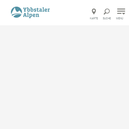
Direkt zur Hauptnavigation
Direkt zur Volltextsuche
Direkt zum Inhalt
KARTE
SUCHE
MENÜ
Startseite
Picknickplatz Oberhubegg
Picknickplatz Oberhubegg
Ausflugsziel