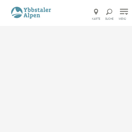
Direkt zur Hauptnavigation
Direkt zur Volltextsuche
Direkt zum Inhalt
KARTE
SUCHE
MENÜ
©
Ausflug und Sehenswertes
Alle Ausflugsziele
Funrafting