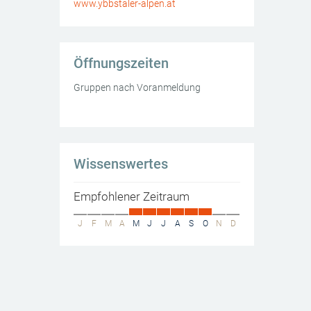
www.ybbstaler-alpen.at
Öffnungszeiten
Gruppen nach Voranmeldung
Wissenswertes
Empfohlener Zeitraum
ndarbeitsmuseum
J
F
M
A
M
J
J
A
S
O
N
D