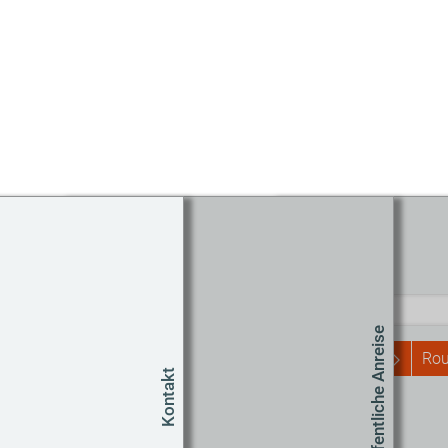
Routenplaner
Start
Öffentliche Anreise
Rou
Kontakt
Um