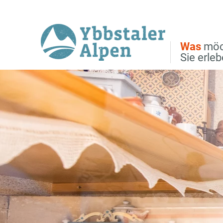
Direkt zur Hauptnavigation
Direkt zur Volltextsuche
Direkt zum Inhalt
Was
möc
Sie erle