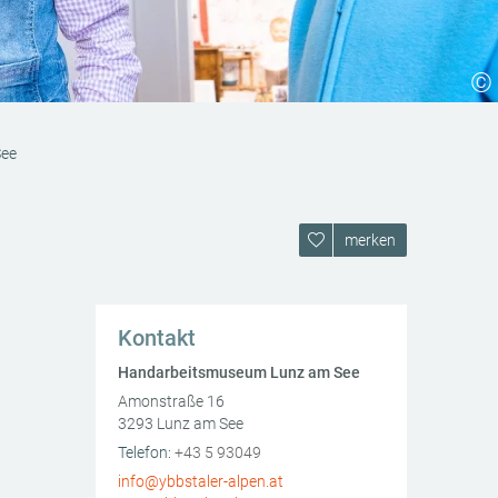
©
See
merken
Kontakt
Handarbeitsmuseum Lunz am See
Amonstraße 16
3293
Lunz am See
AT
Telefon:
+43 5 93049
info@ybbstaler-alpen.at