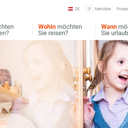
DE
Merkliste
Prosp
hten
Wohin
möchten
Wann
mö
ben?
Sie reisen?
Sie urlau