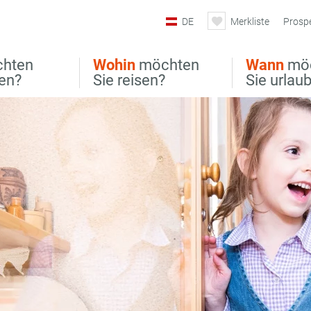
DE
Merkliste
Prosp
hten
Wohin
möchten
Wann
mö
ben?
Sie reisen?
Sie urlau