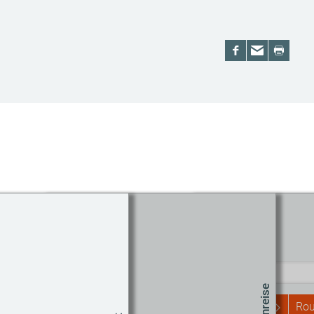
Routenplaner
Start
Rou