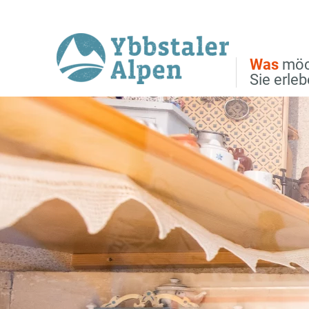
Direkt zur Hauptnavigation
Direkt zur Volltextsuche
Direkt zum Inhalt
Was
möc
Sie erle