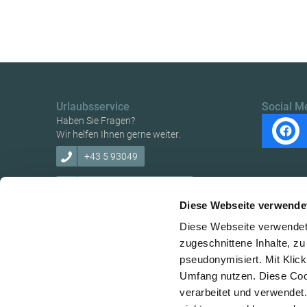
Urlaubsservice
Social M
Haben Sie Fragen?
Wir helfen Ihnen gerne weiter.
+43 5 93049
info@ybbstaler-alpen.at
Diese Webseite verwende
Diese Webseite verwendet 
zugeschnittene Inhalte, zu
pseudonymisiert. Mit Klic
Copyright © Verein Ybbstaler Alpen
Umfang nutzen. Diese Cook
verarbeitet und verwendet