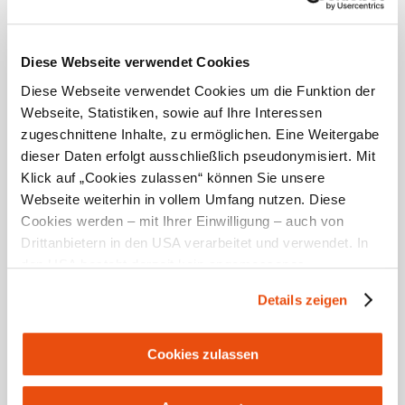
5.0 / 5
Getränke zum Kauf im Haus, Parkplatz, Haustiere
erlaubt, Skikeller/-abstellraum
Sauberkeit
mehr anzeigen
Diese Webseite verwendet Cookies
5.0 / 5
Diese Webseite verwendet Cookies um die Funktion der
Webseite, Statistiken, sowie auf Ihre Interessen
Frühstück
zugeschnittene Inhalte, zu ermöglichen. Eine Weitergabe
5.0 / 5
dieser Daten erfolgt ausschließlich pseudonymisiert. Mit
Klick auf „Cookies zulassen“ können Sie unsere
Lage
Webseite weiterhin in vollem Umfang nutzen. Diese
5.0 / 5
Cookies werden – mit Ihrer Einwilligung – auch von
Drittanbietern in den USA verarbeitet und verwendet. In
Standort & Anreise
Zimmer
den USA besteht derzeit kein angemessenes
4.8 / 5
Datenschutzniveau, und es ist nicht ausgeschlossen,
Kontakt
Details zeigen
dass staatliche Sicherheitsbehörden entsprechende
Anordnungen gegenüber den Drittanbietern (Google und
Öffentliche Anreise
Meta Platforms, Inc.) treffen, um Zugriff zu Daten zu
Cookies zulassen
Route mit Google Maps
Kontroll- und Überwachungszwecken zu erhalten.
Dagegen gibt es keine wirksamen Rechtsbehelfe und