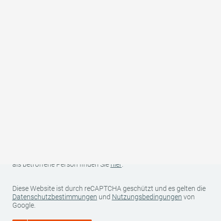
Land
Ihre Kontaktdaten (Name, Anschrift, E-Mail und Telefonnummer)
sowie Ihre reisespezifischen Daten (Anreise-/Abreisedatum,
Anzahl Personen, Anzahl Kinder und Alter der Kinder) werden für
den Zweck und die Dauer der Bearbeitung Ihrer unverbindlichen
Anfrage bei uns gespeichert und von uns an den betreffenden
Gastgeber/Anbieter zur Angebotserstellung weitergegeben.
Darüber hinaus werden Ihre Daten von uns nicht an Dritte
weitergegeben. Weitere Informationen zu Ihren Rechten als
Betroffener sowie zu uns als für die Datenverarbeitung
Verantwortlichen finden Sie in unserer Datenschutzerklärung.
Weitere Informationen zur Datenverarbeitung und Ihren Rechten
als betroffene Person finden Sie
hier
.
Diese Website ist durch reCAPTCHA geschützt und es gelten die
Datenschutzbestimmungen
und
Nutzungsbedingungen
von
Google.