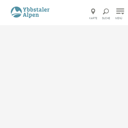
Direkt zur Hauptnavigation
Direkt zur Volltextsuche
Direkt zum Inhalt
KARTE
SUCHE
MENÜ
Gaming-Lackenhof erleben
Ausflugsziele in Gaming-Lackenhof
Ausflugsziele in Gaming-
Lackenhof
merken