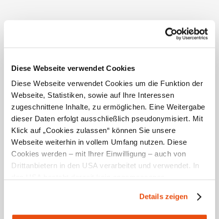
Diese Webseite verwendet Cookies
Diese Webseite verwendet Cookies um die Funktion der
Webseite, Statistiken, sowie auf Ihre Interessen
zugeschnittene Inhalte, zu ermöglichen. Eine Weitergabe
Herzlich willkommen im Naturpark
dieser Daten erfolgt ausschließlich pseudonymisiert. Mit
Ötscher-Tormäuer!
Klick auf „Cookies zulassen“ können Sie unsere
Mit 1.893 Metern ist der Ötscher der höchste Gipfel
Webseite weiterhin in vollem Umfang nutzen. Diese
im Mostviertel.
Cookies werden – mit Ihrer Einwilligung – auch von
Drittanbietern in den USA verarbeitet und verwendet. In
den USA besteht derzeit kein angemessenes
Datenschutzniveau, und es ist nicht ausgeschlossen,
Details zeigen
dass staatliche Sicherheitsbehörden entsprechende
Anordnungen gegenüber den Drittanbietern (Google und