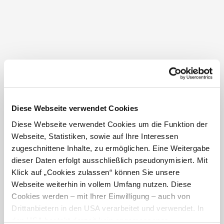
Kältetraining.
Sie hilft in vielen Lebensbereichen, wie im Alltag, als
auch immer mehr im Hobby- und Leistungssport. Sie
werden fitter, haben mehr Energie und regenerieren
deutlich schneller. Ihr Körper ist gesünder und durch die
zusätzliche Produktion von Glückshormonen wird Ihr
Leben um Etliches entspannter.
Energetik
Diese Webseite verwendet Cookies
Hanni beschäftigt sich seit über 20 Jahren mit Auren,
Diese Webseite verwendet Cookies um die Funktion der
Farbtherapie (insbesondere die Farbtherapie Aura-
Webseite, Statistiken, sowie auf Ihre Interessen
Soma, welche sie nach Österreich gebracht hat) und
zugeschnittene Inhalte, zu ermöglichen. Eine Weitergabe
Energetik. Mit ihrer langjährigen Erfahrung hat sie die
dieser Daten erfolgt ausschließlich pseudonymisiert. Mit
Matrix Color Methode kreiert, welche durch angewandte
Klick auf „Cookies zulassen“ können Sie unsere
Quantenphysik eine besondere Form ist, um mit den
Webseite weiterhin in vollem Umfang nutzen. Diese
höchsten Energien in Kontakt zu kommen.
Cookies werden – mit Ihrer Einwilligung – auch von
Drittanbietern in den USA verarbeitet und verwendet. In
Feng Shui
den USA besteht derzeit kein angemessenes