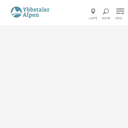
Direkt zur Hauptnavigation
Direkt zur Volltextsuche
Direkt zum Inhalt
KARTE
SUCHE
MENÜ
Startseite
Achtsamkeit mit Hanni Reichlin-Meldegg
Achtsamkeit mit Hanni
Reichlin-Meldegg
merken
Zu sich selbst finden, Körper und Geist Gutes tun
und über sich hinauswachsen.