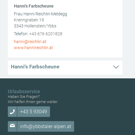
Hanni's Farbscheune
Frau Hanni Reichlin-Meldegg
Krenngraben 19
3343
Hollenstein/Ybbs
AT
Telefon:
+43 676 6201828
hanni@reichlin.at
www.hannireichlin.at
Hanni's Farbscheune
Urlaubsservice
Haben Sie Fragen?
Wir helfen Ihnen gerne weiter.
+43 5 93049
info@ybbstaler-alpen.at