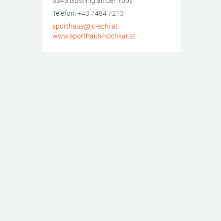
3345
Göstling an der Ybbs
AT
Telefon:
+43 7484 7213
sporthaus@jo-schi.at
www.sporthaus-hochkar.at
Schi Sporthaus Hochkar