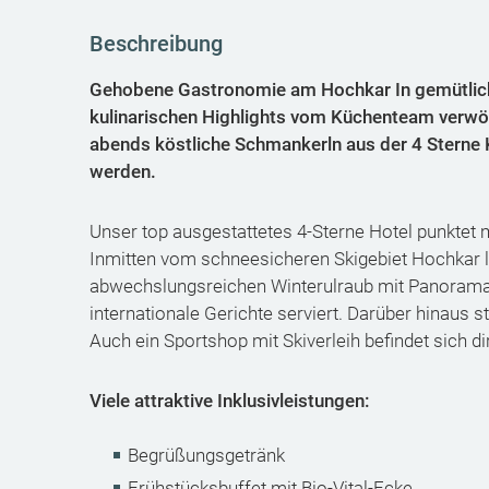
Beschreibung
Gehobene Gastronomie am Hochkar In gemütliche
kulinarischen Highlights vom Küchenteam verwöh
abends köstliche Schmankerln aus der 4 Stern
werden.
Unser top ausgestattetes 4-Sterne Hotel punktet mi
Inmitten vom schneesicheren Skigebiet Hochkar l
abwechslungsreichen Winterulraub mit Panoramab
internationale Gerichte serviert. Darüber hinaus 
Auch ein Sportshop mit Skiverleih befindet sich di
Viele attraktive Inklusivleistungen:
Begrüßungsgetränk
Frühstücksbuffet mit Bio-Vital-Ecke