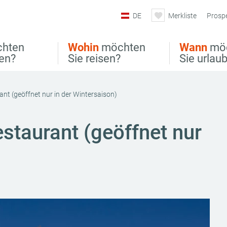
DE
Merkliste
Prosp
hten
Wohin
möchten
Wann
mö
ben?
Sie reisen?
Sie urlau
nt (geöffnet nur in der Wintersaison)
staurant (geöffnet nur