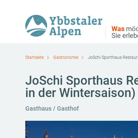
Direkt zur Hauptnavigation
Direkt zur Volltextsuche
Direkt zum Inhalt
Was
möc
Sie erle
Startseite
Gastronomie
JoSchi Sporthaus Restaura
JoSchi Sporthaus Re
in der Wintersaison)
Gasthaus / Gasthof