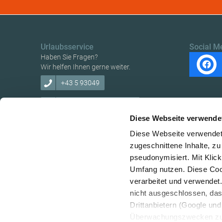
Urlaubsservice
Social M
Haben Sie Fragen?
Wir helfen Ihnen gerne weiter.
+43 5 93049
info@ybbstaler-alpen.at
Diese Webseite verwende
Diese Webseite verwendet 
zugeschnittene Inhalte, zu
pseudonymisiert. Mit Klic
Copyright © Verein Ybbstaler Alpen
Umfang nutzen. Diese Cook
verarbeitet und verwendet
nicht ausgeschlossen, da
Drittanbietern (Google und 
Überwachungszwecken zu e