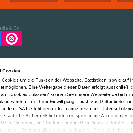
edia & Co
t Cookies
Cookies um die Funktion der Webseite, Statistiken, sowie auf I
 ermöglichen. Eine Weitergabe dieser Daten erfolgt ausschließli
k auf „Cookies zulassen“ können Sie unsere Webseite weiterhin i
ies werden – mit Ihrer Einwilligung – auch von Drittanbietern i
. In den USA besteht derzeit kein angemessenes Datenschutzniv
ss staatliche Sicherheitsbehörden entsprechende Anordnungen 
Meta Platforms, Inc.) treffen, um Zugriff zu Daten zu Kontroll- u
rhalten. Dagegen gibt es keine wirksamen Rechtsbehelfe und