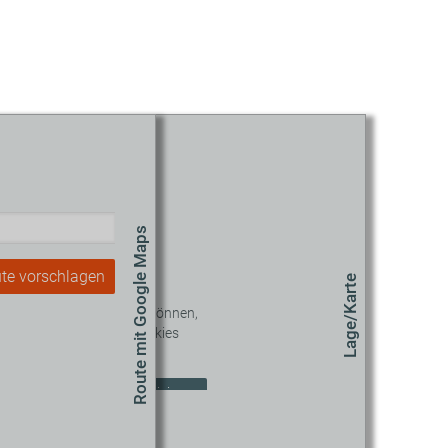
Route mit Google Maps
te vorschlagen
Lage/Karte
 diesen Inhalt sehen zu können,
müssen Sie unseren Cookies
zustimmen.
okie-Einstellungen aktualisieren