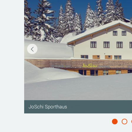
©
JoSchi Sporthaus