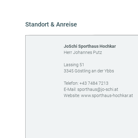
Standort & Anreise
JoSchi Sporthaus Hochkar
Herr Johannes Putz
Lassing 51
3345
Göstling an der Ybbs
AT
Telefon:
+43 7484 7213
E-Mail:
sporthaus@jo-schi.at
Website:
www.sporthaus-hochkar.at