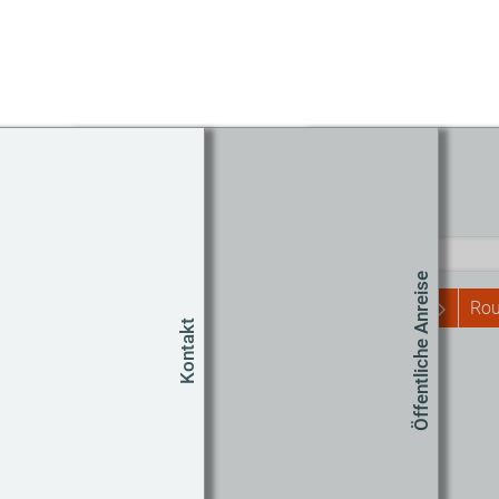
Routenplaner
Start
Öffentliche Anreise
Rou
Kontakt
Um
Co