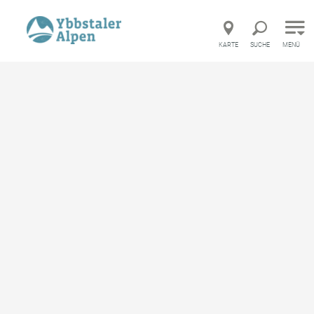
Direkt zur Hauptnavigation
Direkt zur Volltextsuche
Direkt zum Inhalt
KARTE
SUCHE
MENÜ
Startseite
Gastronomie
Kirchenwirt Opponitz
Kirchenwirt Opponitz
Gasthof
merken
Ausstattung
Standort & Anreise
Anfrage übermitteln