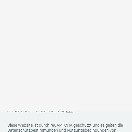
PLZ
*
Ort
*
Land
Ihre Kontaktdaten (Name, Anschrift, E-Mail und Telefonnummer)
sowie Ihre reisespezifischen Daten (Anreise-/Abreisedatum,
Anzahl Personen, Anzahl Kinder und Alter der Kinder) werden für
den Zweck und die Dauer der Bearbeitung Ihrer unverbindlichen
Anfrage bei uns gespeichert und von uns an den betreffenden
Gastgeber/Anbieter zur Angebotserstellung weitergegeben.
Darüber hinaus werden Ihre Daten von uns nicht an Dritte
weitergegeben. Weitere Informationen zu Ihren Rechten als
Betroffener sowie zu uns als für die Datenverarbeitung
Verantwortlichen finden Sie in unserer Datenschutzerklärung.
Weitere Informationen zur Datenverarbeitung und Ihren Rechten
als betroffene Person finden Sie
hier
.
Diese Website ist durch reCAPTCHA geschützt und es gelten die
Datenschutzbestimmungen
und
Nutzungsbedingungen
von