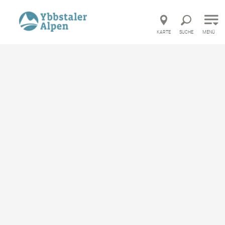
Direkt zur Hauptnavigation
Direkt zur Volltextsuche
Direkt zum Inhalt
KARTE
SUCHE
MENÜ
Startseite
Gastronomie
Mostheuriger Klein Eibenberg
Mostheuriger Klein
Eibenberg
Heuriger, Mostheuriger
merken