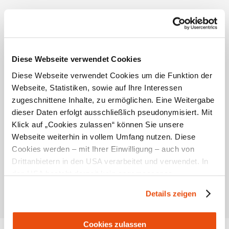
Mai - Juli & September - Oktober
jeden SA, SO und feiertags ab 15:00 Uhr geöffnet
Diese Webseite verwendet Cookies
Diese Webseite verwendet Cookies um die Funktion der
Webseite, Statistiken, sowie auf Ihre Interessen
Standort & Anreise
zugeschnittene Inhalte, zu ermöglichen. Eine Weitergabe
dieser Daten erfolgt ausschließlich pseudonymisiert. Mit
Klick auf „Cookies zulassen“ können Sie unsere
Kontakt
Webseite weiterhin in vollem Umfang nutzen. Diese
Öffentliche Anreise
Cookies werden – mit Ihrer Einwilligung – auch von
Drittanbietern in den USA verarbeitet und verwendet. In
Route mit Google Maps
den USA besteht derzeit kein angemessenes
Datenschutzniveau, und es ist nicht ausgeschlossen,
Lage/Karte
Details zeigen
dass staatliche Sicherheitsbehörden entsprechende
Anordnungen gegenüber den Drittanbietern (Google und
Meta Platforms, Inc.) treffen, um Zugriff zu Daten zu
Cookies zulassen