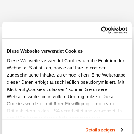
Standort & Anreise
Diese Webseite verwendet Cookies
Kontakt
Diese Webseite verwendet Cookies um die Funktion der
Webseite, Statistiken, sowie auf Ihre Interessen
Öffentliche Anreise
zugeschnittene Inhalte, zu ermöglichen. Eine Weitergabe
dieser Daten erfolgt ausschließlich pseudonymisiert. Mit
Route mit Google Maps
Klick auf „Cookies zulassen“ können Sie unsere
Lage/Karte
Webseite weiterhin in vollem Umfang nutzen. Diese
Cookies werden – mit Ihrer Einwilligung – auch von
Drittanbietern in den USA verarbeitet und verwendet. In
den USA besteht derzeit kein angemessenes
Datenschutzniveau, und es ist nicht ausgeschlossen,
Details zeigen
Empfehlungen und Tipps in der Umgebung
dass staatliche Sicherheitsbehörden entsprechende