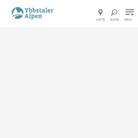
Direkt zur Hauptnavigation
Direkt zur Volltextsuche
Direkt zum Inhalt
KARTE
SUCHE
MENÜ
Startseite
Infrastruktur
SPAR Prauchner Ybbsitz
SPAR Prauchner Ybbsitz
Geschäft
merken
Beschreibung
Ein gut sortierter Supermarkt mit einer ausgezeichneten
Regionalabteilung.