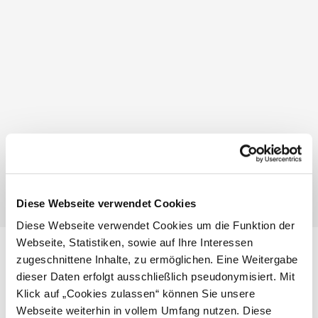
13:00 - 18:00 Uhr
Di
07:00 - 12:00 Uhr
13:00 - 18:00 Uhr
Mi
07:00 - 12:00 Uhr
13:00 - 18:00 Uhr
Do
07:00 - 12:00 Uhr
13:00 - 18:00 Uhr
Fr
07:00 - 12:00 Uhr
13:00 - 18:00 Uhr
Sa
08:00 - 12:00 Uhr
13:00 - 18:00 Uhr
Diese Webseite verwendet Cookies
Diese Webseite verwendet Cookies um die Funktion der
Webseite, Statistiken, sowie auf Ihre Interessen
zugeschnittene Inhalte, zu ermöglichen. Eine Weitergabe
Standort & Anreise
dieser Daten erfolgt ausschließlich pseudonymisiert. Mit
Klick auf „Cookies zulassen“ können Sie unsere
Kontakt
Webseite weiterhin in vollem Umfang nutzen. Diese