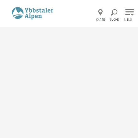
Direkt zur Hauptnavigation
Direkt zur Volltextsuche
Direkt zum Inhalt
KARTE
SUCHE
MENÜ
Startseite
Service
Wo ist was?
ARBÖ
ARBÖ
Pannenhilfe
merken
Öffnungszeiten
1.1.2021-31.12.2031
Mo
07:00 - 12:00 Uhr