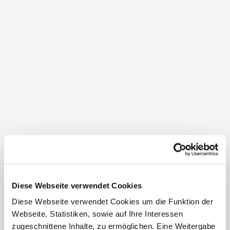
Beschreibung
Kriecherl- und Zwetschkenschnaps, Obstler mit
Himbeeren, Nusslikör, „Vierkanter“ – eine Spezialität aus
Himbeersaft, Kirschrum, Rotwein und Obstler.
Dörrzwetschken und Birnenkletzen. Bitte um
telefonische Voranmeldung.
Diese Webseite verwendet Cookies
Diese Webseite verwendet Cookies um die Funktion der
Webseite, Statistiken, sowie auf Ihre Interessen
zugeschnittene Inhalte, zu ermöglichen. Eine Weitergabe