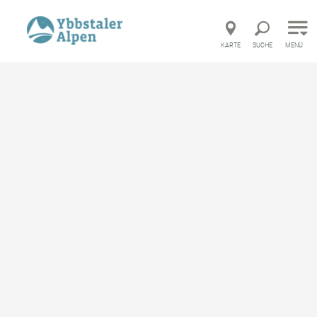
Direkt zur Hauptnavigation
Direkt zur Volltextsuche
Direkt zum Inhalt
KARTE
SUCHE
MENÜ
Startseite
Service
Wo ist was?
Parkplatz Ebnerbrand
Parkplatz Ebnerbrand
Parkplatz
merken
Beschreibung
Parkplatz zur Siebenhütten-Alm-