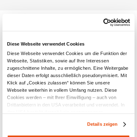
Standort & Anreise
Diese Webseite verwendet Cookies
Kontakt
Diese Webseite verwendet Cookies um die Funktion der
Öffentliche Anreise
Webseite, Statistiken, sowie auf Ihre Interessen
zugeschnittene Inhalte, zu ermöglichen. Eine Weitergabe
Route mit Google Maps
dieser Daten erfolgt ausschließlich pseudonymisiert. Mit
Lage/Karte
Klick auf „Cookies zulassen“ können Sie unsere
Webseite weiterhin in vollem Umfang nutzen. Diese
Cookies werden – mit Ihrer Einwilligung – auch von
Drittanbietern in den USA verarbeitet und verwendet. In
den USA besteht derzeit kein angemessenes
Empfehlungen und Tipps in der Umgebung
Datenschutzniveau, und es ist nicht ausgeschlossen,
Details zeigen
dass staatliche Sicherheitsbehörden entsprechende
Anordnungen gegenüber den Drittanbietern (Google und