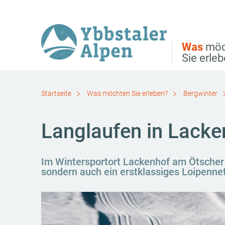
Direkt zur Hauptnavigation
Direkt zur Volltextsuche
Direkt zum Inhalt
Was
möc
Sie erle
Startseite
Was möchten Sie erleben?
Bergwinter
Langlaufen in Lack
Im Wintersportort Lackenhof am Ötscher l
sondern auch ein erstklassiges Loipenne