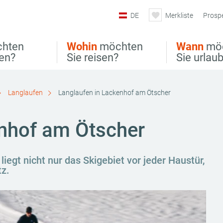
DE
Merkliste
Prosp
hten
Wohin
möchten
Wann
mö
ben?
Sie reisen?
Sie urlau
Langlaufen
Langlaufen in Lackenhof am Ötscher
enhof am Ötscher
iegt nicht nur das Skigebiet vor jeder Haustür,
tz.