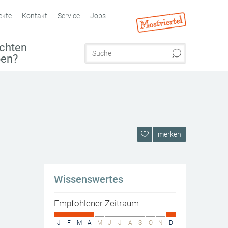
ekte
Kontakt
Service
Jobs
chten
ben?
merken
Wissenswertes
Empfohlener Zeitraum
J
F
M
A
M
J
J
A
S
O
N
D