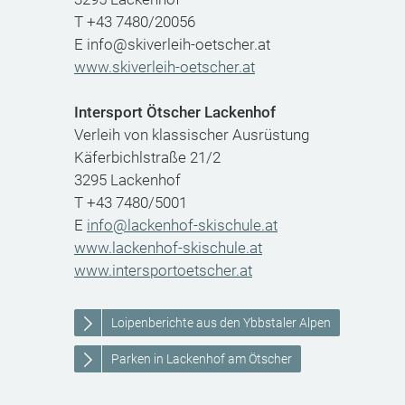
T +43 7480/20056
E info@skiverleih-oetscher.at
www.skiverleih-oetscher.at
Intersport Ötscher Lackenhof
Verleih von klassischer Ausrüstung
Käferbichlstraße 21/2
3295 Lackenhof
T +43 7480/5001
E
info@lackenhof-skischule.at
www.lackenhof-skischule.at
www.intersportoetscher.at
Loipenberichte aus den Ybbstaler Alpen
Parken in Lackenhof am Ötscher