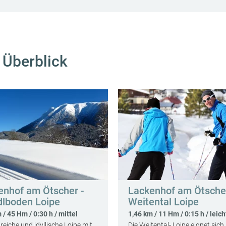
 Überblick
enhof am Ötscher -
Lackenhof am Ötscher
lboden Loipe
Weitental Loipe
 / 45 Hm / 0:30 h / mittel
1,46 km / 11 Hm / 0:15 h / leich
eiche und idyllische Loipe mit
Die Weitental- Loipe eignet sich 