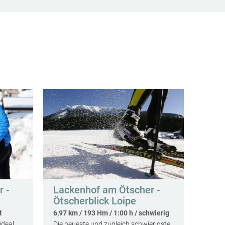
 -
Lackenhof am Ötscher -
Ötscherblick Loipe
t
6,97 km / 193 Hm / 1:00 h / schwierig
ideal
Die neueste und zugleich schwierigste