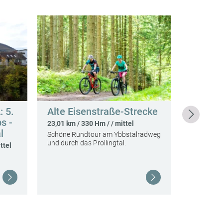
: 5.
Alte Eisenstraße-Strecke
OÖ Mari
s -
Etappe:
23,01 km / 330 Hm / / mittel
l
Lunz a
Schöne Rundtour am Ybbstalradweg
und durch das Prollingtal.
ttel
25,15 km /
Eine mysti
im Wald, d
Weiterlesen
Weiterlesen