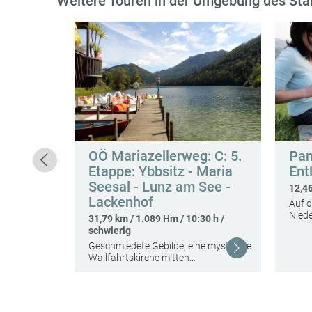
Weitere Touren in der Umgebung des Sta
 h / mittel
berg -
d -…
OÖ Mariazellerweg: C: 5.
Pa
Etappe: Ybbsitz - Maria
Ent
Seesal - Lunz am See -
12,46
Lackenhof
Auf d
Niede
31,79 km / 1.089 Hm / 10:30 h /
schwierig
Geschmiedete Gebilde, eine mystische
Weiterlesen
Weiterlesen
Wallfahrtskirche mitten…