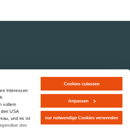
Cookies zulassen
hre Interessen
ch
Anpassen
n vollem
Impressum
Datenschutz
Jobs
n den USA
nur notwendige Cookies verwenden
eau, und es ist
gegenüber den