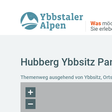
Direkt zur Hauptnavigation
Direkt zur Volltextsuche
Direkt zum Inhalt
Was
möc
Sie erle
Hubberg Ybbsitz P
Themenweg ausgehend von Ybbsitz, Ort