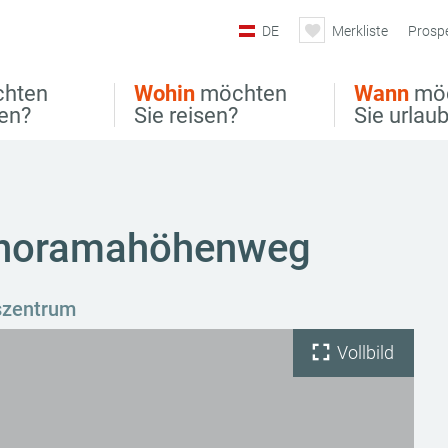
DE
Merkliste
Prosp
hten
Wohin
möchten
Wann
mö
ben?
Sie reisen?
Sie urlau
anoramahöhenweg
szentrum
Vollbild