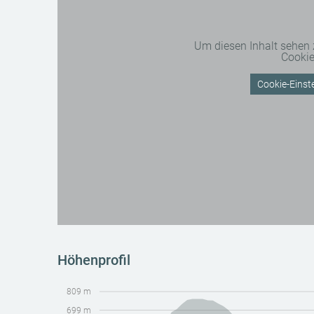
Um diesen Inhalt sehen
Cooki
Cookie-Einste
Höhenprofil
809 m
699 m