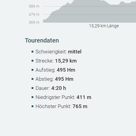
589 m
479 m
369 m
15,29 km Länge
Tourendaten
Schwierigkeit:
mittel
Strecke:
15,29 km
Aufstieg:
495 Hm
Abstieg:
495 Hm
Dauer:
4:20 h
Niedrigster Punkt:
411 m
Höchster Punkt:
765 m