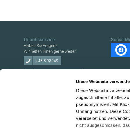
Urlaubsservice
Social M
Haben Sie Fragen?
Wir helfen Ihnen gerne weiter.
+43 5 93049
info@ybbstaler-alpen.at
Diese Webseite verwende
Diese Webseite verwendet 
zugeschnittene Inhalte, zu
pseudonymisiert. Mit Klic
Copyright © Verein Ybbstaler Alpen
Umfang nutzen. Diese Cook
verarbeitet und verwendet
nicht ausgeschlossen, da