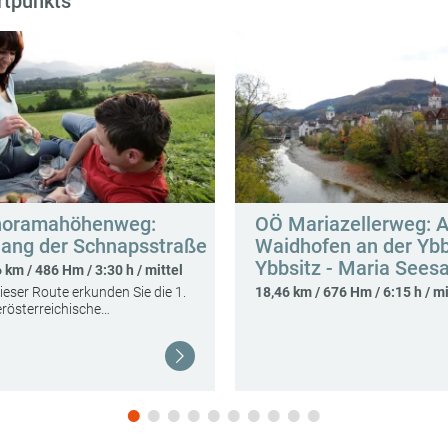
rtpunkts
noramahöhenweg:
OÖ Mariazellerweg: A
lang der Schnapsstraße
Waidhofen an der Ybb
Ybbsitz - Maria Seesa
 km / 486 Hm / 3:30 h / mittel
ieser Route erkunden Sie die 1.
18,46 km / 676 Hm / 6:15 h / mi
rösterreichische…
Weiterlesen