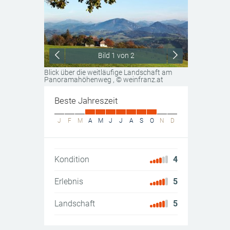
Bild
1
von 2
Blick über die weitläufige Landschaft am
Panoramahöhenweg
, © weinfranz.at
Beste Jahreszeit
J
F
M
A
M
J
J
A
S
O
N
D
Kondition
4
Erlebnis
5
Landschaft
5