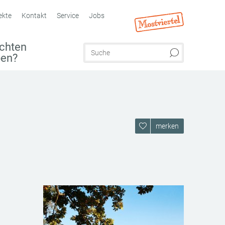
ekte
Kontakt
Service
Jobs
chten
ben?
merken