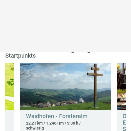
Unterkünfte
Ausflugsziele
Gastronomie
Touren
Weitere Touren in der Umgebung des
Startpunkts
Waidhofen - Forsteralm
OÖ 
Eta
22,21 km / 1.246 Hm / 5:30 h /
See
schwierig
e