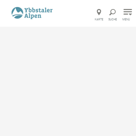
Direkt zur Hauptnavigation
Direkt zur Volltextsuche
Direkt zum Inhalt
KARTE
SUCHE
MENÜ
TUT GUT Wanderroute 1
Waidhofen/Ybbs
Wandertour ausgehend von Naturparkhaus
Buchenberg
merken