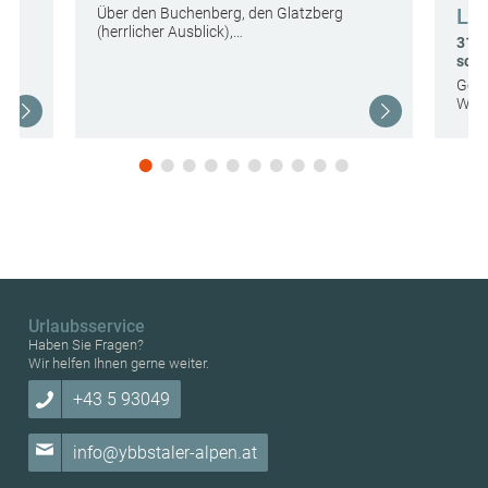
La
Über den Buchenberg, den Glatzberg
(herrlicher Ausblick),…
31,7
schw
Gesc
Wall
Urlaubsservice
Haben Sie Fragen?
Wir helfen Ihnen gerne weiter.
+43 5 93049
info@ybbstaler-alpen.at