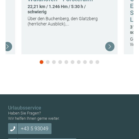
Eta
22,21 km / 1.246 Hm / 5:30 h /
See
schwierig
e
La
Über den Buchenberg, den Glatzberg
(herrlicher Ausblick),…
31,7
schw
Gesc
Wall
Urlaubsservice
Haben Sie Fragen?
Wir helfen Ihnen gerne weiter.
+43 5 93049