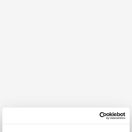
Druck & Download
GPX
Details für: TUT GUT Wanderroute 3
Waidhofen/Ybbs