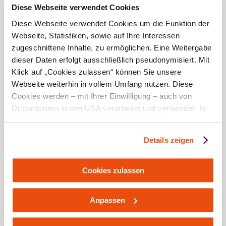
Diese Webseite verwendet Cookies
Kurzbeschreibung
Diese Webseite verwendet Cookies um die Funktion der
Webseite, Statistiken, sowie auf Ihre Interessen
Natur pur auf den Waidhofner Hausbergen Buchenberg
zugeschnittene Inhalte, zu ermöglichen. Eine Weitergabe
und Glatzberg. Auf steilen Anstieg folgt herrlicher
dieser Daten erfolgt ausschließlich pseudonymisiert. Mit
Aus-/Einblick in Richtung Gesäuse.
Klick auf „Cookies zulassen“ können Sie unsere
Beschreibung
Webseite weiterhin in vollem Umfang nutzen. Diese
Cookies werden – mit Ihrer Einwilligung – auch von
Naturparkhaus Buchenberg - Holzknechthütte -
Drittanbietern in den USA verarbeitet und verwendet. In
Höhenrundweg - Gasthaus am Grasberg - Obergrasberg
den USA besteht derzeit kein angemessenes
- Glatzberg - Obergrasberg - Gasthaus am Grasberg -
Datenschutzniveau, und es ist nicht ausgeschlossen,
Höhenrundweg - Kaiblingerhütte - vorbei am
Details zeigen
dass staatliche Sicherheitsbehörden entsprechende
Waldkletterpark - Naturparkhaus Buchenberg
Anordnungen gegenüber den Drittanbietern (Google und
Meta Platforms, Inc.) treffen, um Zugriff zu Daten zu
Startpunkt der Tour
Cookies zulassen
Kontroll- und Überwachungszwecken zu erhalten.
Naturparkhaus Buchenberg
Dagegen gibt es keine wirksamen Rechtsbehelfe und
Anpassen
Rechtsschutzmöglichkeiten. Zudem werden von den
Zielpunkt der Tour
USA keine geeigneten Garantien für den Schutz