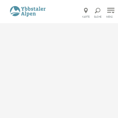
Direkt zur Hauptnavigation
Direkt zur Volltextsuche
Direkt zum Inhalt
KARTE
SUCHE
MENÜ
TUT GUT Wanderroute 3
Waidhofen/Ybbs
Wandertour ausgehend von Naturparkhaus
Buchenberg
merken