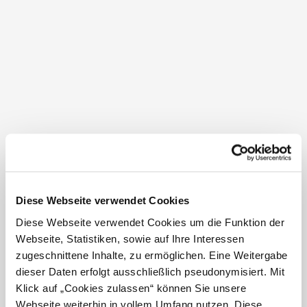
Barrierefreie
Almengasthäuser
Ergebnisse auf Karte zeigen
Diese Webseite verwendet Cookies
Diese Webseite verwendet Cookies um die Funktion der
Webseite, Statistiken, sowie auf Ihre Interessen
Mostheuriger Almhaus Hochkogel
zugeschnittene Inhalte, zu ermöglichen. Eine Weitergabe
Hochkogelberg 10
3263 Randegg
dieser Daten erfolgt ausschließlich pseudonymisiert. Mit
Klick auf „Cookies zulassen“ können Sie unsere
Webseite weiterhin in vollem Umfang nutzen. Diese