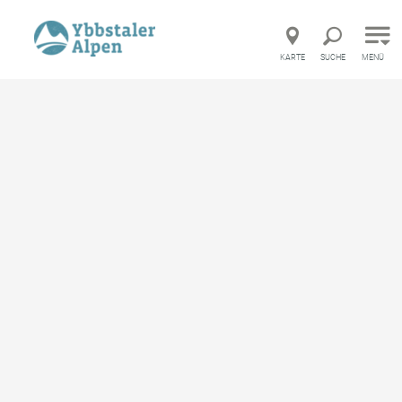
Direkt zur Hauptnavigation
Direkt zur Volltextsuche
Direkt zum Inhalt
KARTE
SUCHE
MENÜ
Startseite
Geschichte erleben im 5-Elemente Museum
Geschichte erleben im 5-
Elemente Museum
merken
Wie spannend Geschichte sein kann, beweist das
5-Elemente Museum im Schloss Rothschild.