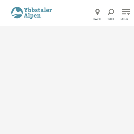
Direkt zur Hauptnavigation
Direkt zur Volltextsuche
Direkt zum Inhalt
KARTE
SUCHE
MENÜ
Startseite
Infrastruktur
FeRRUM - welt des eisens
FeRRUM - welt des eisens
Tourismusinformation
merken