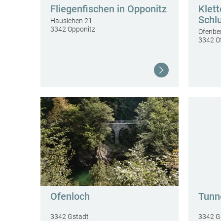
Fliegenfischen in Opponitz
Klett
Schl
Hauslehen 21
3342 Opponitz
Ofenbe
3342 O
Weiterlesen
Ofenloch
Tunn
3342 Gstadt
3342 G