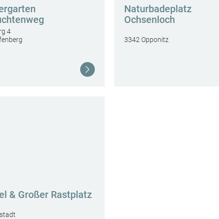
ergarten
Naturbadeplatz
uchtenweg
Ochsenloch
rg 4
fenberg
3342 Opponitz
Weiterlesen
el & Großer Rastplatz
stadt