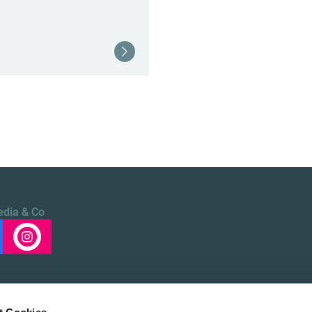
Weiterlesen
edia & Co