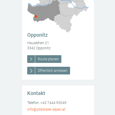
Opponitz
Hauslehen 21
3342
Opponitz
Route planen
Öffentlich anreisen
scherparadies Opponitz
Kontakt
Opponitz
Hauslehen 21
3342
AT
Opponitz
Telefon:
+43 7444 93049
info@ybbstaler-alpen.at