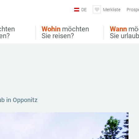
DE
Merkliste
Prosp
hten
Wohin
möchten
Wann
mö
ben?
Sie reisen?
Sie urlau
ub in Opponitz