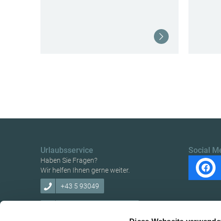
Weiterlesen
Urlaubsservice
Social M
Haben Sie Fragen?
Wir helfen Ihnen gerne weiter.
+43 5 93049
info@ybbstaler-alpen.at