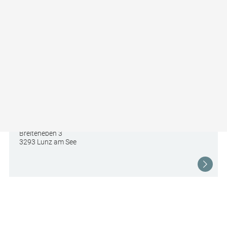
Almchalet Der Amerikaner
Breiteneben 3
3293 Lunz am See