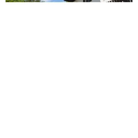
Ferienhaus Einöd
Töpperweg 1
3293 Lunz am See