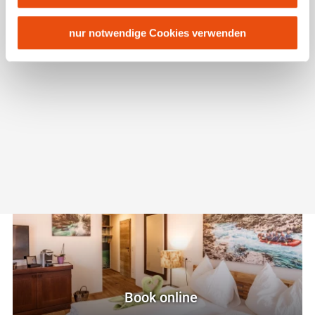
USA keine geeigneten Garantien für den Schutz
personenbezogener Daten gewährt. Wir leiten nur Ihre IP-
nur notwendige Cookies verwenden
Adresse (in gekürzter Form, sodass keine eindeutige
Zuordnung möglich ist) sowie technische Informationen
wie Browser, Internetanbieter, Endgerät und
Bildschirmauflösung an Google bzw. Meta weiter. Weitere
Food and Drinks
Details betreffend Cookies und einer möglichen späteren
Deaktivierung finden Sie in unserer
Datenschutzerklärung
.
Book online