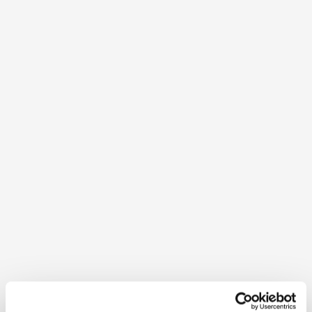
Lunzer See Lake, Hochkar and Königsberg. Between the
beginning of May until the end of October, holders of the
Wilde Wunder Card
enjoy free admission to plenty of
tourist attractions and programmes not only in the
Ybbstal Alps but in the whole alpine Mostviertel region.