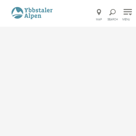
MAP
SEARCH
MENU
Where
When
Who
216 Find accommodations
Welcome in the Ybbstal
Alps!