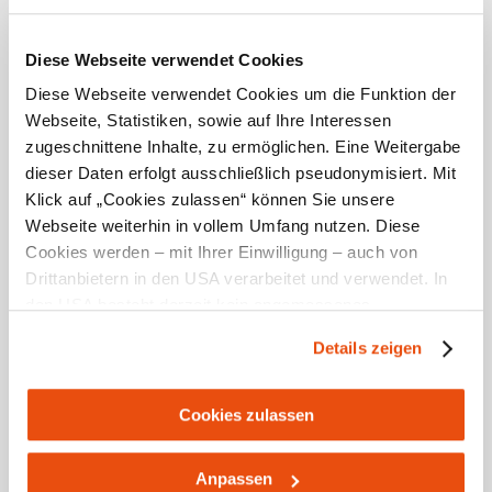
Current offers
Diese Webseite verwendet Cookies
Diese Webseite verwendet Cookies um die Funktion der
Webseite, Statistiken, sowie auf Ihre Interessen
zugeschnittene Inhalte, zu ermöglichen. Eine Weitergabe
dieser Daten erfolgt ausschließlich pseudonymisiert. Mit
Klick auf „Cookies zulassen“ können Sie unsere
Webseite weiterhin in vollem Umfang nutzen. Diese
Cookies werden – mit Ihrer Einwilligung – auch von
Drittanbietern in den USA verarbeitet und verwendet. In
den USA besteht derzeit kein angemessenes
Datenschutzniveau, und es ist nicht ausgeschlossen,
Details zeigen
All accommodations
dass staatliche Sicherheitsbehörden entsprechende
Anordnungen gegenüber den Drittanbietern (Google und
Meta Platforms, Inc.) treffen, um Zugriff zu Daten zu
Cookies zulassen
Kontroll- und Überwachungszwecken zu erhalten.
Dagegen gibt es keine wirksamen Rechtsbehelfe und
Anpassen
Rechtsschutzmöglichkeiten. Zudem werden von den