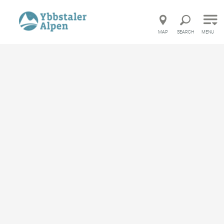
Direct to main navigation
Go directly to full text search
Go directly to contents
MAP
SEARCH
MENU
Startseite
Ferienhaus Freunthaler
Ferienhaus Freunthaler
Vacation rental home
Features
Location and how to get there
Inquiries