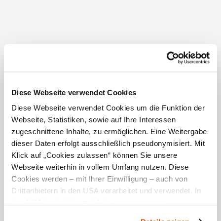
Diese Webseite verwendet Cookies
Inquire about Ferienhaus Freunthaler
Diese Webseite verwendet Cookies um die Funktion der
Webseite, Statistiken, sowie auf Ihre Interessen
Your travel data
zugeschnittene Inhalte, zu ermöglichen. Eine Weitergabe
dieser Daten erfolgt ausschließlich pseudonymisiert. Mit
Arrival
Departure
Klick auf „Cookies zulassen“ können Sie unsere
Webseite weiterhin in vollem Umfang nutzen. Diese
Travel date not yet known
Cookies werden – mit Ihrer Einwilligung – auch von
Drittanbietern in den USA verarbeitet und verwendet. In
Number of adults
Number of children
den USA besteht derzeit kein angemessenes
Datenschutzniveau, und es ist nicht ausgeschlossen,