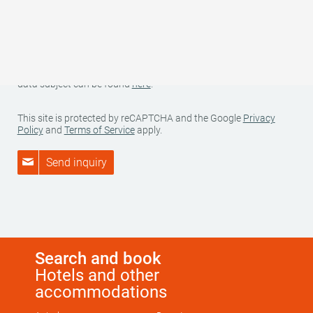
relevant host/provider in order to prepare a quotation. Apart
from this, we will not pass on your data to any third parties.
Further information on your rights as data subject and to us as
data controller can be found in our data privacy policy.
Further information on data processing and your rights as a
data subject can be found
here
.
This site is protected by reCAPTCHA and the Google
Privacy
Policy
and
Terms of Service
apply.
Send inquiry
Search and book
Hotels and other
accommodations