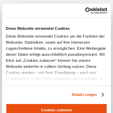
old mule track in the middle of the forest.
The spring, which almost always carries water, used to
be used by horse-drawn carts transporting ore. The
water is said to have healing powers for the eyes. In
Diese Webseite verwendet Cookies
1971, the almost dilapidated chapel was renovated and
since then has been a gem in this region, which is not
Diese Webseite verwendet Cookies um die Funktion der
visited very often.
Webseite, Statistiken, sowie auf Ihre Interessen
zugeschnittene Inhalte, zu ermöglichen. Eine Weitergabe
dieser Daten erfolgt ausschließlich pseudonymisiert. Mit
Klick auf „Cookies zulassen“ können Sie unsere
Webseite weiterhin in vollem Umfang nutzen. Diese
Opening hours
Cookies werden – mit Ihrer Einwilligung – auch von
Drittanbietern in den USA verarbeitet und verwendet. In
freely accessible
den USA besteht derzeit kein angemessenes
Datenschutzniveau, und es ist nicht ausgeschlossen,
Details zeigen
dass staatliche Sicherheitsbehörden entsprechende
Anordnungen gegenüber den Drittanbietern (Google und
Helpful facts
Meta Platforms, Inc.) treffen, um Zugriff zu Daten zu
Cookies zulassen