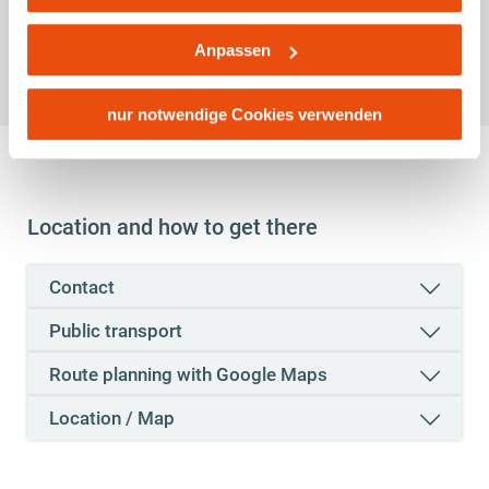
Kontroll- und Überwachungszwecken zu erhalten.
Recommended time for visit
Dagegen gibt es keine wirksamen Rechtsbehelfe und
Anpassen
Rechtsschutzmöglichkeiten. Zudem werden von den
J
F
M
A
M
J
J
A
S
O
N
D
USA keine geeigneten Garantien für den Schutz
personenbezogener Daten gewährt. Wir leiten nur Ihre IP-
nur notwendige Cookies verwenden
Adresse (in gekürzter Form, sodass keine eindeutige
Zuordnung möglich ist) sowie technische Informationen
wie Browser, Internetanbieter, Endgerät und
Bildschirmauflösung an Google bzw. Meta weiter. Weitere
Location and how to get there
Details betreffend Cookies und einer möglichen späteren
Deaktivierung finden Sie in unserer
Contact
Datenschutzerklärung
.
Public transport
Route planning with Google Maps
Location / Map