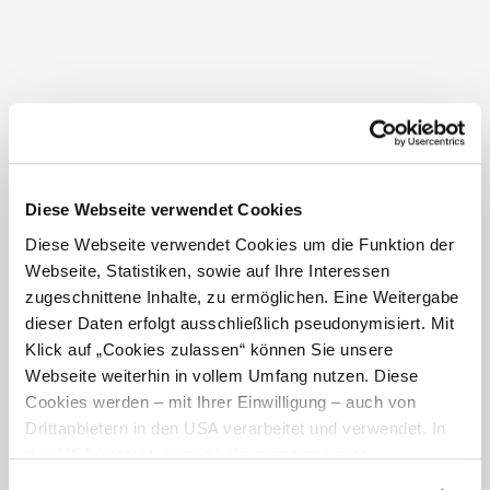
Opening hours
1/5/2026-30/9/2026
Mo
09:00am to 07:00pm
Tu
09:00am to 07:00pm
We
09:00am to 07:00pm
Th
09:00am to 07:00pm
Fr
09:00am to 07:00pm
Sa
09:00am to 07:00pm
Su
09:00am to 07:00pm
Diese Webseite verwendet Cookies
Holidays
09:00am to 07:00pm
Diese Webseite verwendet Cookies um die Funktion der
Webseite, Statistiken, sowie auf Ihre Interessen
1st May - 30th September (depending on weather
zugeschnittene Inhalte, zu ermöglichen. Eine Weitergabe
conditions), 9:00 a.m. - 7:00 p.m.
dieser Daten erfolgt ausschließlich pseudonymisiert. Mit
Klick auf „Cookies zulassen“ können Sie unsere
Helpful facts
Webseite weiterhin in vollem Umfang nutzen. Diese
Cookies werden – mit Ihrer Einwilligung – auch von
Recommended time for visit
Drittanbietern in den USA verarbeitet und verwendet. In
den USA besteht derzeit kein angemessenes
J
F
M
A
M
J
J
A
S
O
N
D
Datenschutzniveau, und es ist nicht ausgeschlossen,