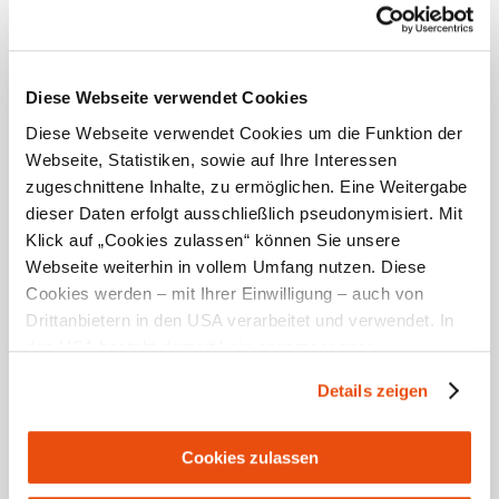
Opening hours
May to September, from 9:00 a.m. until at least 6:30
Diese Webseite verwendet Cookies
p.m., in good weather the opening hours will be
extended!
Diese Webseite verwendet Cookies um die Funktion der
Webseite, Statistiken, sowie auf Ihre Interessen
zugeschnittene Inhalte, zu ermöglichen. Eine Weitergabe
Helpful facts
dieser Daten erfolgt ausschließlich pseudonymisiert. Mit
Klick auf „Cookies zulassen“ können Sie unsere
Recommended time for visit
Webseite weiterhin in vollem Umfang nutzen. Diese
Cookies werden – mit Ihrer Einwilligung – auch von
J
F
M
A
M
J
J
A
S
O
N
D
Drittanbietern in den USA verarbeitet und verwendet. In
den USA besteht derzeit kein angemessenes
Datenschutzniveau, und es ist nicht ausgeschlossen,
Details zeigen
dass staatliche Sicherheitsbehörden entsprechende
Anordnungen gegenüber den Drittanbietern (Google und
Meta Platforms, Inc.) treffen, um Zugriff zu Daten zu
Cookies zulassen
Prices
Kontroll- und Überwachungszwecken zu erhalten.