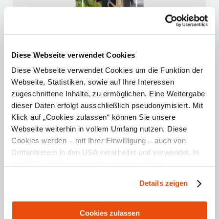
Diese Webseite verwendet Cookies
Diese Webseite verwendet Cookies um die Funktion der
Order now
Webseite, Statistiken, sowie auf Ihre Interessen
zugeschnittene Inhalte, zu ermöglichen. Eine Weitergabe
dieser Daten erfolgt ausschließlich pseudonymisiert. Mit
Back to the brochure overview
Klick auf „Cookies zulassen“ können Sie unsere
Webseite weiterhin in vollem Umfang nutzen. Diese
Cookies werden – mit Ihrer Einwilligung – auch von
More information
Drittanbietern in den USA verarbeitet und verwendet. In
den USA besteht derzeit kein angemessenes
Datenschutzniveau, und es ist nicht ausgeschlossen,
Folder city tours Waidhofen
Details zeigen
dass staatliche Sicherheitsbehörden entsprechende
pdf File , 12.3 MB
Anordnungen gegenüber den Drittanbietern (Google und
Downloads
Meta Platforms, Inc.) treffen, um Zugriff zu Daten zu
Cookies zulassen