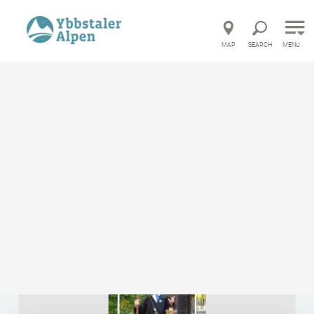
Direct to main navigation
Go directly to full text search
Go directly to contents
MAP
SEARCH
MENU
Startseite
Brochures
City tours in Waidhofen an der Ybbs
City tours in Waidhofen an
der Ybbs
Discover the city day and night