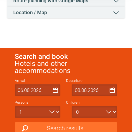
Route planning with Google Maps
Deaktivierung finden Sie in unserer
Datenschutzerklärung
.
Location / Map
Search and book
Hotels and other
accommodations
Arrival
Departure
Persons
Children
Search results