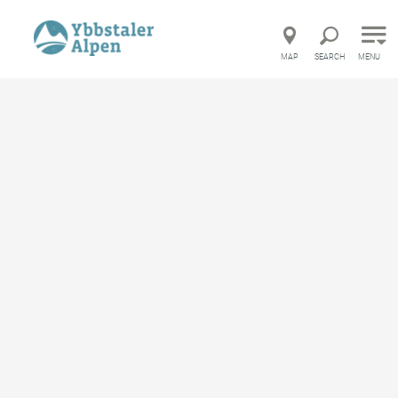
Direct to main navigation
Go directly to full text search
Go directly to contents
MAP
SEARCH
MENU
Startseite
Gastronomy
Prochenberg Hütte
Prochenberg Hütte
Lodge / hut