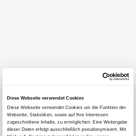
Tour tips:
Up the Prochenberg (hiking)
Prochenberg route (MTB)
Opening hours
1/7/2026-30/9/2026
Sa
Su
Holidays
Diese Webseite verwendet Cookies
1/10/2026-31/10/2026
Diese Webseite verwendet Cookies um die Funktion der
Su
Webseite, Statistiken, sowie auf Ihre Interessen
zugeschnittene Inhalte, zu ermöglichen. Eine Weitergabe
1/5/2027-30/6/2027
Su
dieser Daten erfolgt ausschließlich pseudonymisiert. Mit
Holidays