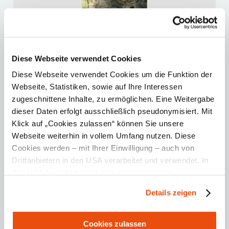
Diese Webseite verwendet Cookies
Diese Webseite verwendet Cookies um die Funktion der
Webseite, Statistiken, sowie auf Ihre Interessen
Order now
zugeschnittene Inhalte, zu ermöglichen. Eine Weitergabe
dieser Daten erfolgt ausschließlich pseudonymisiert. Mit
Klick auf „Cookies zulassen“ können Sie unsere
Back to the brochure overview
Webseite weiterhin in vollem Umfang nutzen. Diese
Cookies werden – mit Ihrer Einwilligung – auch von
Drittanbietern in den USA verarbeitet und verwendet. In
More information
den USA besteht derzeit kein angemessenes
Datenschutzniveau, und es ist nicht ausgeschlossen,
Details zeigen
dass staatliche Sicherheitsbehörden entsprechende
pdf File , 7,804.0 KB
Anordnungen gegenüber den Drittanbietern (Google und
Downloads
Meta Platforms, Inc.) treffen, um Zugriff zu Daten zu
Cookies zulassen