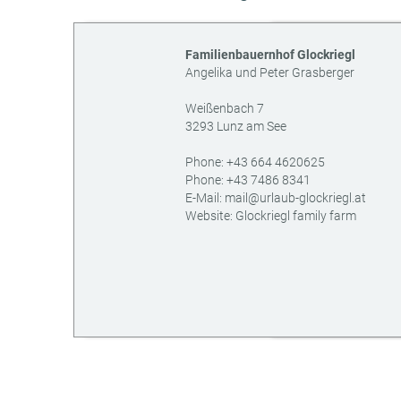
Familienbauernhof Glockriegl
Angelika und Peter Grasberger
Weißenbach 7
3293
Lunz am See
AT
Phone:
+43 664 4620625
Phone:
+43 7486 8341
E-Mail:
mail@urlaub-glockriegl.at
Website:
Glockriegl family farm