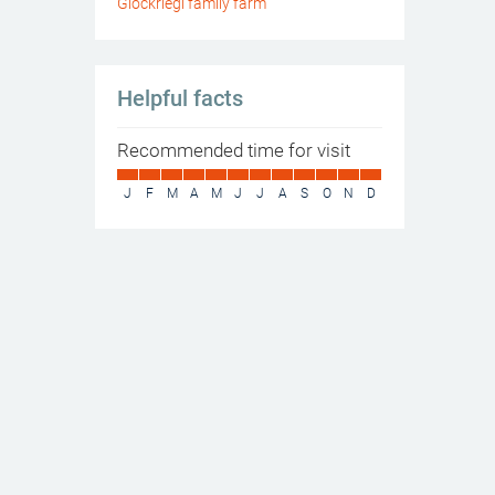
Glockriegl family farm
Helpful facts
Recommended time for visit
J
F
M
A
M
J
J
A
S
O
N
D
glockriegl_2614_fullsize-1