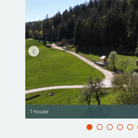
©
1-house