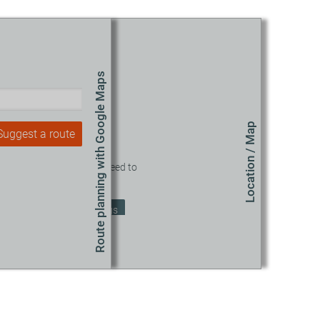
Route planning with Google Maps
Location / Map
Suggest a route
o view this content, you need to
accept our Cookies.
Change Cookie Settings