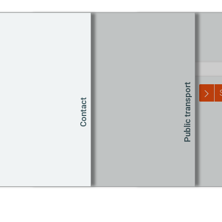
Route planner
Start
Public transport
Contact
T