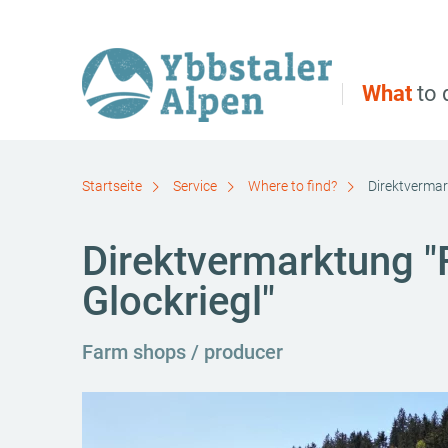
Direct to main navigation
Go directly to full text search
Go directly to contents
What
to 
Startseite
Service
Where to find?
Direktvermar
Direktvermarktung "
Glockriegl"
Farm shops / producer