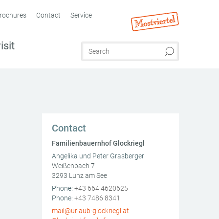
rochures
Contact
Service
isit
Contact
Familienbauernhof Glockriegl
Angelika und Peter Grasberger
Weißenbach 7
3293
Lunz am See
AT
Phone:
+43 664 4620625
Phone:
+43 7486 8341
mail@urlaub-glockriegl.at