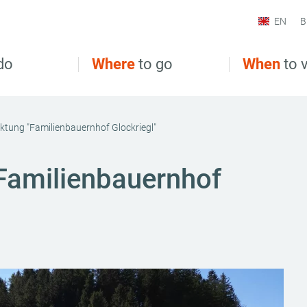
EN
B
do
Where
to go
When
to v
ktung "Familienbauernhof Glockriegl"
Familienbauernhof