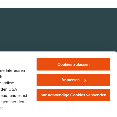
Cookies zulassen
hre Interessen
ch
Anpassen
n vollem
Imprint
Privacy protection
n den USA
nur notwendige Cookies verwenden
eau, und es ist
gegenüber den
nd