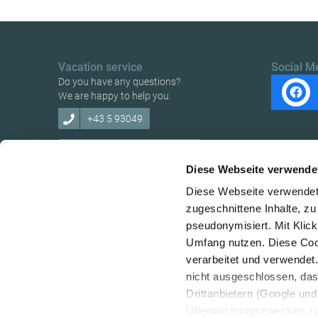
Vacation service
Social M
Do you have any questions?
We are happy to help you.
+43 5 93049
info@ybbstaler-alpen.at
Diese Webseite verwende
Diese Webseite verwendet 
zugeschnittene Inhalte, zu
pseudonymisiert. Mit Klic
Copyright © Verein Ybbstaler Alpen
Umfang nutzen. Diese Cook
verarbeitet und verwendet
nicht ausgeschlossen, da
Drittanbietern (Google und 
Überwachungszwecken zu e