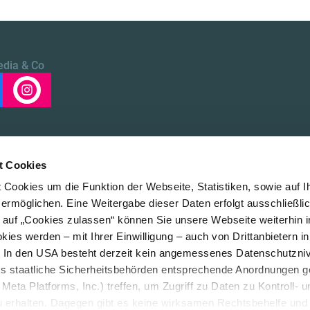
edia & Co
t Cookies
Cookies um die Funktion der Webseite, Statistiken, sowie auf I
 ermöglichen. Eine Weitergabe dieser Daten erfolgt ausschließli
k auf „Cookies zulassen“ können Sie unsere Webseite weiterhin i
ies werden – mit Ihrer Einwilligung – auch von Drittanbietern i
. In den USA besteht derzeit kein angemessenes Datenschutzniv
ss staatliche Sicherheitsbehörden entsprechende Anordnungen 
Meta Platforms, Inc.) treffen, um Zugriff zu Daten zu Kontroll- u
rhalten. Dagegen gibt es keine wirksamen Rechtsbehelfe und