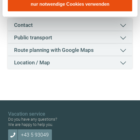
personenbezogener Daten gewährt. Wir leiten nur Ihre IP-
nur notwendige Cookies verwenden
Location and how to get there
Adresse (in gekürzter Form, sodass keine eindeutige
Zuordnung möglich ist) sowie technische Informationen
Contact
wie Browser, Internetanbieter, Endgerät und
Bildschirmauflösung an Google bzw. Meta weiter. Weitere
Public transport
Details betreffend Cookies und einer möglichen späteren
Deaktivierung finden Sie in unserer
Route planning with Google Maps
Datenschutzerklärung
.
Location / Map
Vacation service
Do you have any questions?
We are happy to help you.
+43 5 93049