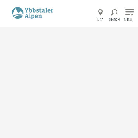
Direct to main navigation
Go directly to full text search
Go directly to contents
MAP
SEARCH
MENU
Startseite
Service
Where to find?
Vitamin-Eck
Vitamin-Eck
Shop