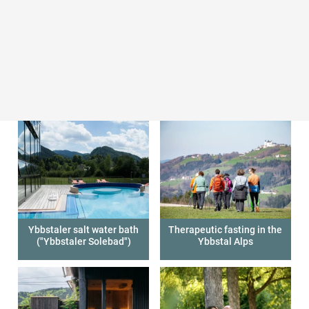
Emotion Life Center
Ybbstaler salt water bath
Therapeutic fasting in the
("Ybbstaler Solebad")
Ybbstal Alps