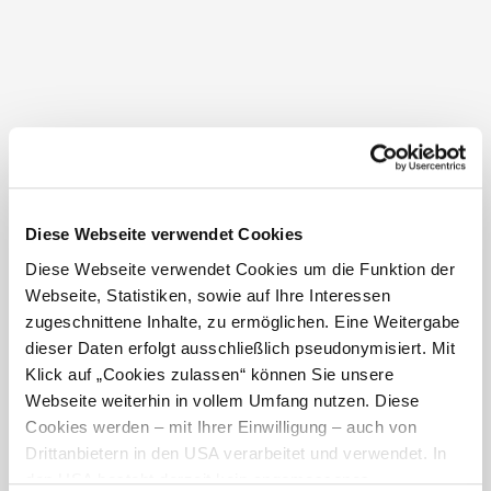
Find your way to relaxation
and mindfulness!
Diese Webseite verwendet Cookies
Diese Webseite verwendet Cookies um die Funktion der
Webseite, Statistiken, sowie auf Ihre Interessen
zugeschnittene Inhalte, zu ermöglichen. Eine Weitergabe
dieser Daten erfolgt ausschließlich pseudonymisiert. Mit
Klick auf „Cookies zulassen“ können Sie unsere
Webseite weiterhin in vollem Umfang nutzen. Diese
Indoor swimming pool and
Forest bathing in the
sauna Gaming
Ybbstal Alps
Cookies werden – mit Ihrer Einwilligung – auch von
Drittanbietern in den USA verarbeitet und verwendet. In
den USA besteht derzeit kein angemessenes