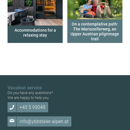
On a contemplative path:
The Mariazellerweg, an
Accommodations for a
Upper Austrian pilgrimage
relaxing stay
trail
Vacation service
Do you have any questions?
We are happy to help you.
+43 5 93049
info@ybbstaler-alpen.at