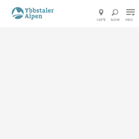
Direkt zur Hauptnavigation
Direkt zur Volltextsuche
Direkt zum Inhalt
KARTE
SUCHE
MENÜ
©
Startseite
Wann möchten Sie urlauben?
Sommer