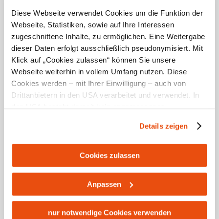
Diese Webseite verwendet Cookies um die Funktion der
Webseite, Statistiken, sowie auf Ihre Interessen
zugeschnittene Inhalte, zu ermöglichen. Eine Weitergabe
dieser Daten erfolgt ausschließlich pseudonymisiert. Mit
Klick auf „Cookies zulassen“ können Sie unsere
Webseite weiterhin in vollem Umfang nutzen. Diese
Cookies werden – mit Ihrer Einwilligung – auch von
Drittanbietern in den USA verarbeitet und verwendet. In
den USA besteht derzeit kein angemessenes
Ötscherland-Express: „Einsteigen
Datenschutzniveau, und es ist nicht ausgeschlossen,
bitte!“
Details zeigen
dass staatliche Sicherheitsbehörden entsprechende
Auf der imposanten Bergstrecke Kienberg-Gaming -
Anordnungen gegenüber den Drittanbietern (Google und
Pfaffenschlag - Lunz am See verkehrt die
schmalspurige Museumsbahn.
Meta Platforms, Inc.) treffen, um Zugriff zu Daten zu
Cookies zulassen
Kontroll- und Überwachungszwecken zu erhalten.
Dagegen gibt es keine wirksamen Rechtsbehelfe und
Anpassen
Rechtsschutzmöglichkeiten. Zudem werden von den
USA keine geeigneten Garantien für den Schutz
personenbezogener Daten gewährt. Wir leiten nur Ihre IP-
nur notwendige Cookies verwenden