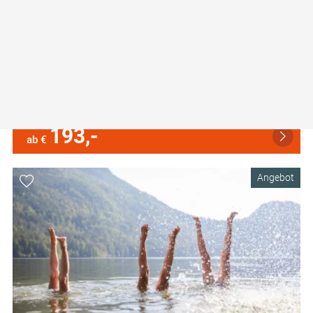
Fluss-Radeln am Ybbstalradweg und
Erlauftalradweg
Entlang von Ybbs und Erlauf: 2 Nächte | Frühstück |
Kartenmaterial
193,-
ab €
Angebot