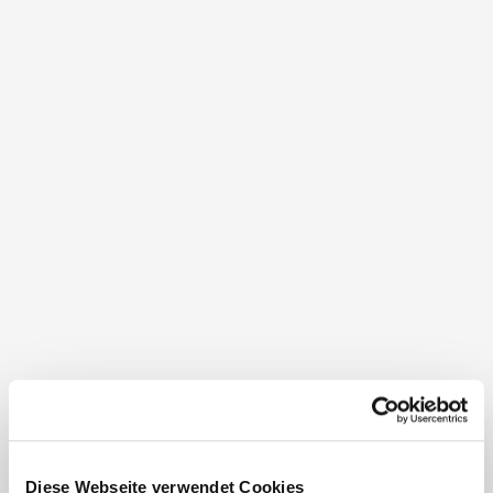
Herzlich willkommen im Naturpark
NÖ Eisenwurzen!
Zwischen Gamsstein (1.774 m), Voralpe (1.770 m)
und Königsberg (1.452 m) liegt eine einzigartige
Natur- und Kulturlandschaft mit Kräuter- und…
Diese Webseite verwendet Cookies