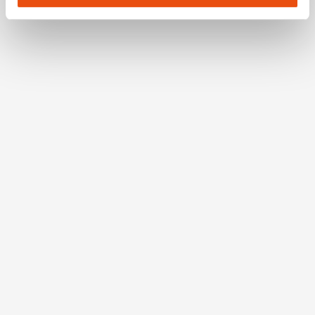
Adresse (in gekürzter Form, sodass keine eindeutige
Zuordnung möglich ist) sowie technische Informationen
wie Browser, Internetanbieter, Endgerät und
Bildschirmauflösung an Google bzw. Meta weiter. Weitere
Details betreffend Cookies und einer möglichen späteren
Deaktivierung finden Sie in unserer
Datenschutzerklärung
.
DAS WILDNISGEBIET
DÜRRENSTEIN-LASSINGTAL:
Erleben Sie die pure Wildnis!
Wilde Wälder erwarten Sie! Am Fuße des Dürrensteins
findet sich das baum- und artenreiche Schutzgebiet
und einer der letzten Urwälder Europas.
5 weitere Ergebnisse